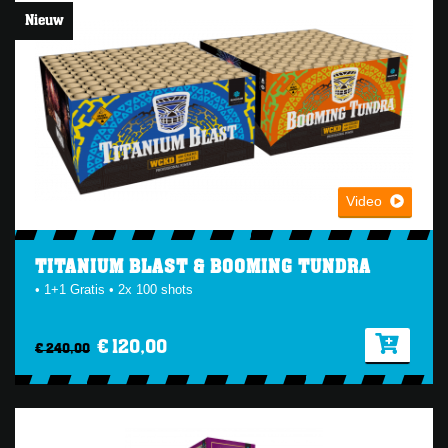
Nieuw
Video
TITANIUM BLAST & BOOMING TUNDRA
• 1+1 Gratis • 2x 100 shots
€ 120,00
€ 240,00