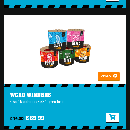
Video
WCKD WINNERS
• 5x 15 schoten • 534 gram kruit
€ 69,99
€ 74,50