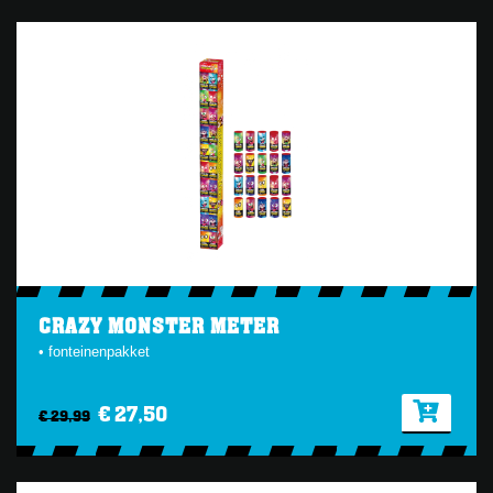
CRAZY MONSTER METER
• fonteinenpakket
€ 27,50
€ 29,99