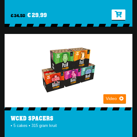
€ 29,99
€ 34,50
Video
WCKD SPACERS
• 5 cakes • 315 gram kruit