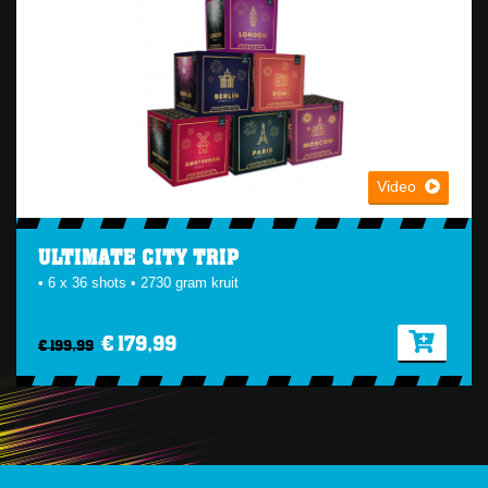
Video
ULTIMATE CITY TRIP
• 6 x 36 shots • 2730 gram kruit
€ 179,99
€ 199,99