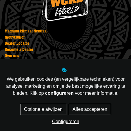
Magnum klimaat Neutraal
Nieuwsbrief
Dealer Locator
Become a Dealer
Over ons
Vuurwerk bestellen
Veiligheid
Privacy Statement
We gebruiken cookies (en vergelijkbare technieken) voor
Vuurwerk kopen
analyse, marketing en om je de best mogelijke ervaring te
bieden. Klik op
configureren
voor meer informatie.
Managed hosting
Optionele afwijzen
Alles accepteren
Webshopontwikkeling
Configureren