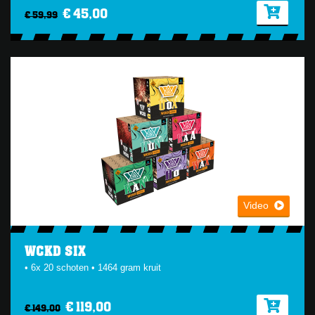
€ 45,00
€ 59,99
Video
WCKD SIX
• 6x 20 schoten • 1464 gram kruit
€ 119,00
€ 149,00