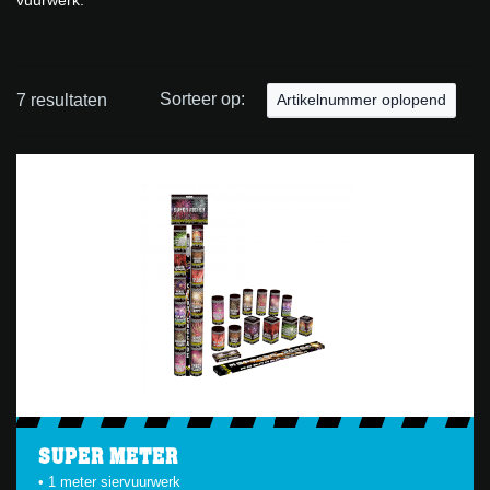
vuurwerk.
Sorteer op:
7 resultaten
Artikelnummer oplopend
SUPER METER
• 1 meter siervuurwerk