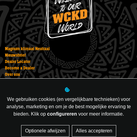
Magnum klimaat Neutraal
Nieuwsbrief
Dealer Locator
Become a Dealer
Over ons
Vuurwerk bestellen
Veiligheid
Privacy Statement
We gebruiken cookies (en vergelijkbare technieken) voor
Vuurwerk kopen
analyse, marketing en om je de best mogelijke ervaring te
bieden. Klik op
configureren
voor meer informatie.
Managed hosting
Optionele afwijzen
Alles accepteren