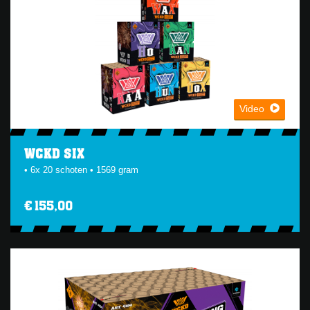
Video
WCKD SIX
• 6x 20 schoten • 1569 gram
€ 155,00