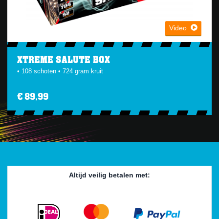
Video
XTREME SALUTE BOX
• 108 schoten • 724 gram kruit
€ 89,99
Altijd veilig betalen met: