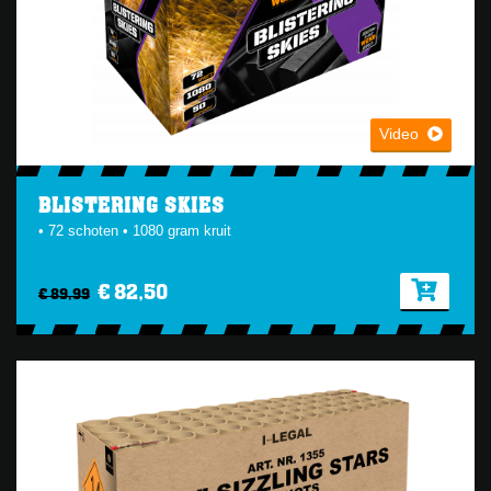
Video
BLISTERING SKIES
• 72 schoten • 1080 gram kruit
€ 82,50
€ 89,99