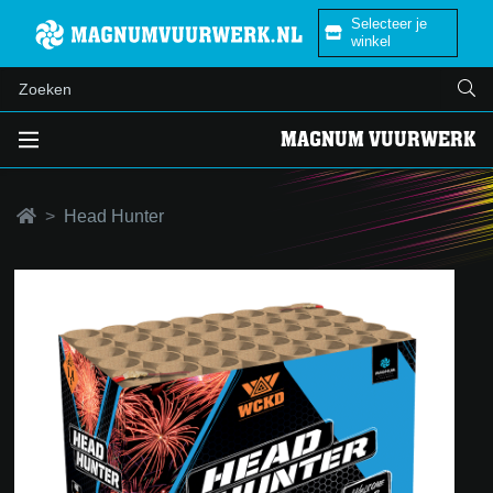
Selecteer je
winkel
MAGNUM VUURWERK
Head Hunter