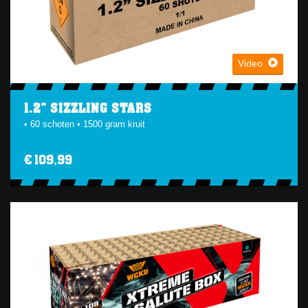
Video
1.2" SIZZLING STARS
• 60 schoten • 1500 gram kruit
€ 109,99