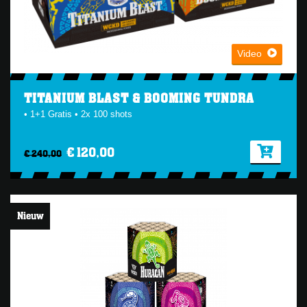
Video
TITANIUM BLAST & BOOMING TUNDRA
• 1+1 Gratis • 2x 100 shots
€ 120,00
€ 240,00
Nieuw