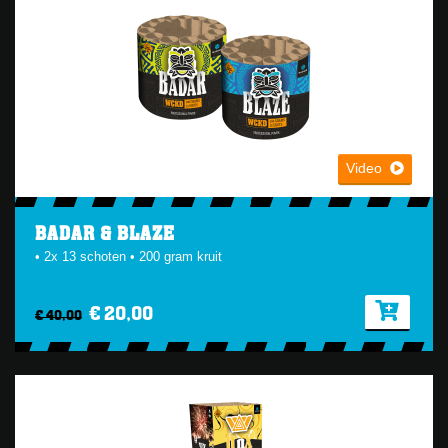
Video
BADAR & BLAZE
• 2x 13 schoten • 200 gram kruit
€ 20,00
€ 40,00