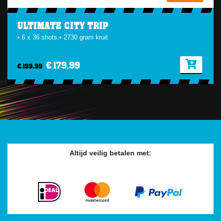
ULTIMATE CITY TRIP
• 6 x 36 shots • 2730 gram kruit
€ 179,99
€ 199,99
Altijd veilig betalen met: