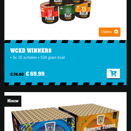
Video
WCKD WINNERS
• 5x 15 schoten • 534 gram kruit
€ 69,99
€ 74,50
Nieuw