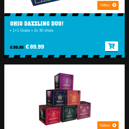
Video
OHIO DAZZLING DUO!
• 1+1 Gratis • 2x 30 shots
€ 89,99
€ 99,99
Video