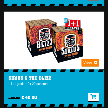
Video
SIRIUS & THE BLIZZ
• 1+1 gratis • 2x 20 schoten
€ 40,00
€ 80,00