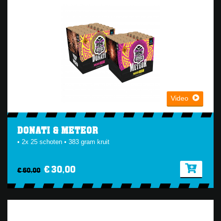
Video
DONATI & METEOR
• 2x 25 schoten • 383 gram kruit
€ 30,00
€ 60,00