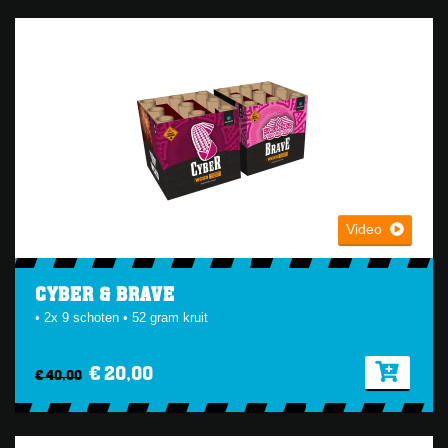
Video
CYBER & BRAVE
• 2x 9 schoten • 52 gram kruit
€ 20,00
€ 40,00