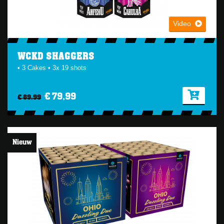
Video
WCKD SHAGGERS
• 3 Cakes • 3x 19 shots
€ 79,99
€ 89,99
Nieuw