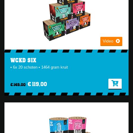
Video
WCKD SIX
• 6x 20 schoten • 1464 gram kruit
€ 119,00
€ 149,00