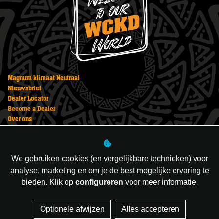
Magnum klimaat Neutraal
Nieuwsbrief
Dealer Locator
Become a Dealer
Over ons
Vuurwerk bestellen
Veiligheid
Privacy Statement
We gebruiken cookies (en vergelijkbare technieken) voor
Vuurwerk kopen
analyse, marketing en om je de best mogelijke ervaring te
bieden. Klik op
configureren
voor meer informatie.
Managed hosting
Optionele afwijzen
Alles accepteren