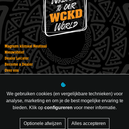
Magnum klimaat Neutraal
Nieuwsbrief
Dealer Locator
Become a Dealer
Over ons
Vuurwerk bestellen
Veiligheid
Privacy Statement
We gebruiken cookies (en vergelijkbare technieken) voor
Vuurwerk kopen
analyse, marketing en om je de best mogelijke ervaring te
bieden. Klik op
configureren
voor meer informatie.
Managed hosting
Optionele afwijzen
Alles accepteren