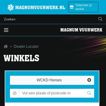
Selecteer je
winkel
MAGNUM VUURWERK
Dealer Locator
WINKELS
WCKD Heroes